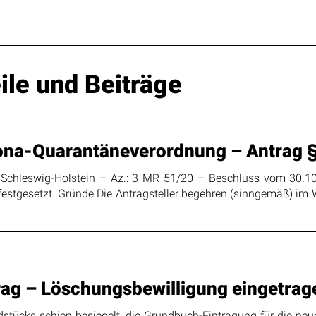
ile und Beiträge
ona-Quarantäneverordnung – Antrag 
 Schleswig-Holstein – Az.: 3 MR 51/20 – Beschluss vom 30.10.
o festgesetzt. Gründe Die Antragsteller begehren (sinngemäß) i
trag – Löschungsbewilligung eingetr
dstücks schien besiegelt, die Grundbuch-Eintragung für die neue