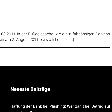
.08.2011 In der Bußgeldsache w e g e n fahrlässigen Parkens
 am 2. August 2011 b e s c h l o s s e […]
Neueste Beiträge
Haftung der Bank bei Phishing: Wer zahlt bei Betrug auf