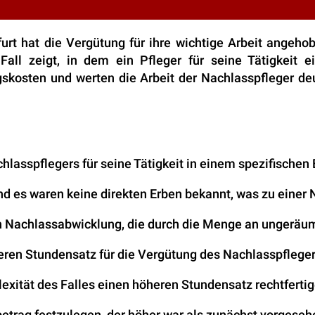
furt hat die Vergütung für ihre wichtige Arbeit angeh
all zeigt, in dem ein Pfleger für seine Tätigkeit e
kosten und werten die Arbeit der Nachlasspfleger deut
hlasspflegers für seine Tätigkeit in einem spezifischen E
d es waren keine direkten Erben bekannt, was zu einer 
en Nachlassabwicklung, die durch die Menge an ungeräu
eren Stundensatz für die Vergütung des Nachlasspflegers
exität des Falles einen höheren Stundensatz rechtferti
etrag festzulegen, der höher war als zunächst vorgesehe