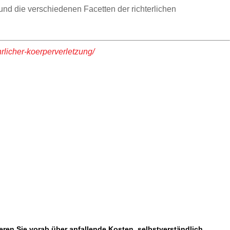
und die verschiedenen Facetten der richterlichen
rlicher-koerperverletzung/
eren Sie vorab über anfallende Kosten, selbstverständlich