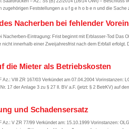
t Saarbrücken – Az.: Ss (B) 22/2014 (16/14 OWi) – Beschluss 
n zugehörigen Feststellungen a u f g e h o b e n und die Sach
des Nacherben bei fehlender Vorei
ei Nacherben-Eintragung: Frist beginnt mit Erblasser-Tod Das O
ht innerhalb einer Zweijahresfrist nach dem Erbfall erfolgt. Da
 die Mieter als Betriebskosten
: VIII ZR 167/03 Verkündet am 07.04.2004 Vorinstanzen: LG 
 17 der Anlage 3 zu § 27 II. BV a.F. (jetzt: § 2 BetrKV) auf den
zung und Schadensersatz
: V ZR 77/99 Verkündet am: 15.10.1999 Vorinstanzen: OLG Düs