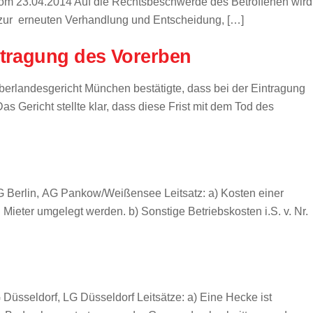
vom 23.04.2014 Auf die Rechtsbeschwerde des Betroffenen wird
e zur erneuten Verhandlung und Entscheidung, […]
ntragung des Vorerben
berlandesgericht München bestätigte, dass bei der Eintragung
s Gericht stellte klar, dass diese Frist mit dem Tod des
Berlin, AG Pankow/Weißensee Leitsatz: a) Kosten einer
 Mieter umgelegt werden. b) Sonstige Betriebskosten i.S. v. Nr.
seldorf, LG Düsseldorf Leitsätze: a) Eine Hecke ist