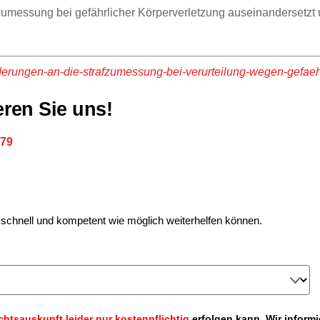
fzumessung bei gefährlicher Körperverletzung auseinandersetzt 
rderungen-an-die-strafzumessung-bei-verurteilung-wegen-gefaeh
ren Sie uns!
079
o schnell und kompetent wie möglich weiterhelfen können.
chtsauskunft leider nur kostenpflichtig
erfolgen kann. Wir informi