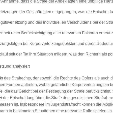
r Annahme, dass die Strafe der Angeklagten eine unbillige Härte
erletzungen der Geschädigten eingegangen, was die Entscheidun
gutsverletzung und des individuellen Verschuldens bei der St
eit unter Berücksichtigung aller relevanten Faktoren erneut z
tzungsfolgen bei Körperverletzungsdelikten und deren Bedeutung
uf seit der Tat ihre Situation mildern, was den Richtern als pos
etzung analysiert
kt des Strafrechts, der sowohl die Rechte des Opfers als auch d
chen Formen auftreten, wobei gefährliche Körperverletzung ein 
, die das Gericht bei der Festlegung der Strafe berücksichtigt
ei der Entscheidung über die Strafe den gesetzlichen Strafrah
ssen ist. Insbesondere im Jugendstrafrecht können die Möglich
 kann in bestimmten Situationen eine relevante Rolle spielen.